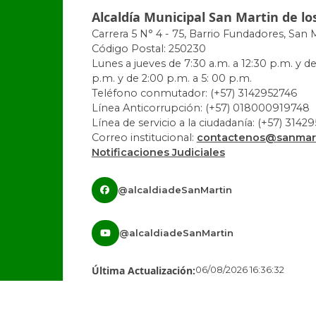
Alcaldía Municipal San Martin de lo
Carrera 5 N° 4 - 75, Barrio Fundadores, San 
Código Postal: 250230
Lunes a jueves de 7:30 a.m. a 12:30 p.m. y de
p.m. y de 2:00 p.m. a 5: 00 p.m.
Teléfono conmutador: (+57) 3142952746
Línea Anticorrupción: (+57) 018000919748
Línea de servicio a la ciudadanía: (+57) 3142
Correo institucional:
contactenos@sanmart
Notificaciones Judiciales
@alcaldiadeSanMartin
@alcaldiadeSanMartin
Última Actualización:
06/08/2026 16:36:32
Número de Visitas:
1443110