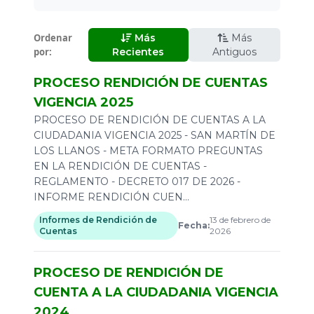
Todos
Informes a Órganos de Control
2026
Ordenar
Más
Más
Informes de Rendición de Cuentas
por:
2025
Recientes
Antiguos
Planes de Mejoramiento
2023
PROCESO RENDICIÓN DE CUENTAS
VIGENCIA 2025
2022
PROCESO DE RENDICIÓN DE CUENTAS A LA
2021
CIUDADANIA VIGENCIA 2025 - SAN MARTÍN DE
2019
LOS LLANOS - META FORMATO PREGUNTAS
EN LA RENDICIÓN DE CUENTAS -
2018
REGLAMENTO - DECRETO 017 DE 2026 -
INFORME RENDICIÓN CUEN...
2017
Informes de Rendición de
13 de febrero de
2016
Fecha:
Cuentas
2026
2011
PROCESO DE RENDICIÓN DE
2009
CUENTA A LA CIUDADANIA VIGENCIA
2024