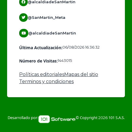
@alcaldiadeSanMartin
@SanMartin_Meta
@alcaldiadeSanMartin
Última Actualización:
06/08/2026 16:36:32
Número de Visitas:
1443015
Políticas editoriales
Mapas del sitio
Terminos y condiciones
Desarrollado por:
© Copyright
101 S.A.S.
2026