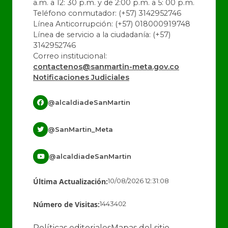
a.m. a 12: 30 p.m. y de 2:00 p.m. a 5: 00 p.m.
Teléfono conmutador: (+57) 3142952746
Línea Anticorrupción: (+57) 018000919748
Línea de servicio a la ciudadanía: (+57)
3142952746
Correo institucional:
contactenos@sanmartin-meta.gov.co
Notificaciones Judiciales
@alcaldiadeSanMartin
@SanMartin_Meta
@alcaldiadeSanMartin
Última Actualización:
10/08/2026 12:31:08
Número de Visitas:
1443402
Políticas editoriales
Mapas del sitio