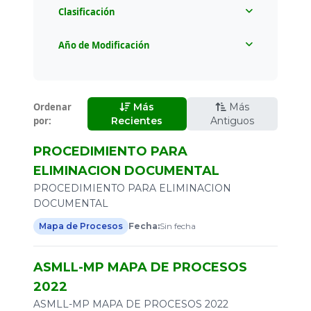
Clasificación
Todos
Año de Modificación
Mapa de Procesos
Todos
Meci-Calidad
2025
Ordenar
Más
Más
por:
2023
Recientes
Antiguos
2021
PROCEDIMIENTO PARA
ELIMINACION DOCUMENTAL
2020
PROCEDIMIENTO PARA ELIMINACION
DOCUMENTAL
Mapa de Procesos
Fecha:
Sin fecha
ASMLL-MP MAPA DE PROCESOS
2022
ASMLL-MP MAPA DE PROCESOS 2022