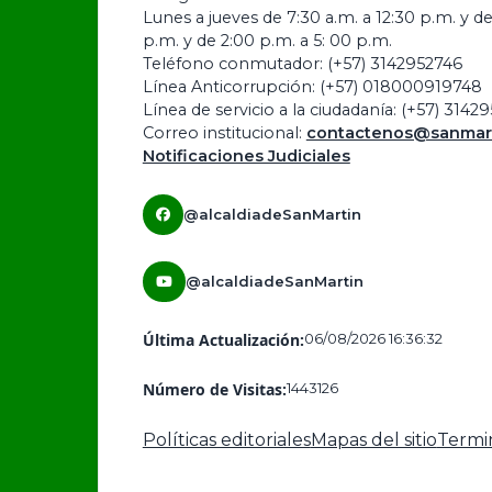
Lunes a jueves de 7:30 a.m. a 12:30 p.m. y de
p.m. y de 2:00 p.m. a 5: 00 p.m.
Teléfono conmutador: (+57) 3142952746
Línea Anticorrupción: (+57) 018000919748
Línea de servicio a la ciudadanía: (+57) 3142
Correo institucional:
contactenos@sanmart
Notificaciones Judiciales
@alcaldiadeSanMartin
@alcaldiadeSanMartin
Última Actualización:
06/08/2026 16:36:32
Número de Visitas:
1443126
Políticas editoriales
Mapas del sitio
Termi