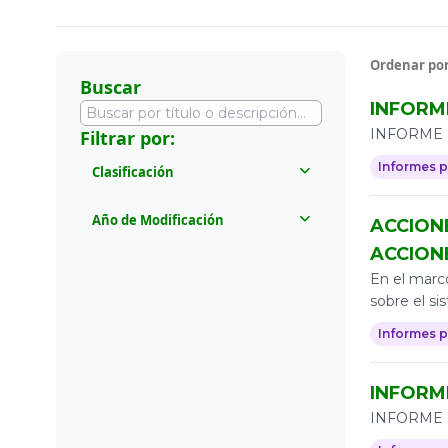
Ordenar por
Buscar
INFORM
INFORME 
Filtrar por:
Informes p
Clasificación
Todos
Año de Modificación
ACCION
Informes Gobierno en Línea
ACCION
Todos
En el marco
Informes de Empalme
2026
sobre el si
Informes para la Población
2024
Informes p
Programas Sociales
2023
INFORM
2022
INFORME 
2020