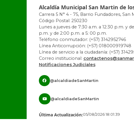
Alcaldía Municipal San Martin de lo
Carrera 5 N° 4 - 75, Barrio Fundadores, San 
Código Postal: 250230
Lunes a jueves de 7:30 a.m. a 12:30 p.m. y de
p.m. y de 2:00 p.m. a 5: 00 p.m.
Teléfono conmutador: (+57) 3142952746
Línea Anticorrupción: (+57) 018000919748
Línea de servicio a la ciudadanía: (+57) 3142
Correo institucional:
contactenos@sanmart
Notificaciones Judiciales
@alcaldiadeSanMartin
@alcaldiadeSanMartin
Última Actualización:
05/08/2026 18:01:39
Número de Visitas:
1442580