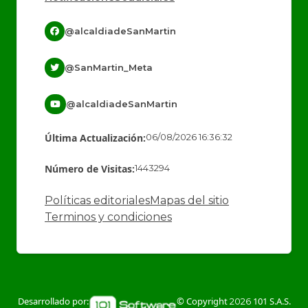
@alcaldiadeSanMartin
@SanMartin_Meta
@alcaldiadeSanMartin
Última Actualización:
06/08/2026 16:36:32
Número de Visitas:
1443294
Políticas editoriales
Mapas del sitio
Terminos y condiciones
Desarrollado por:
© Copyright
101 S.A.S.
2026