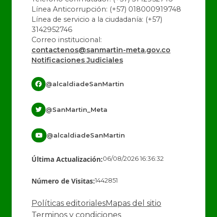
Línea Anticorrupción: (+57) 018000919748
Línea de servicio a la ciudadanía: (+57)
3142952746
Correo institucional:
contactenos@sanmartin-meta.gov.co
Notificaciones Judiciales
@alcaldiadeSanMartin
@SanMartin_Meta
@alcaldiadeSanMartin
Última Actualización:
06/08/2026 16:36:32
Número de Visitas:
1442851
Políticas editoriales
Mapas del sitio
Terminos y condiciones