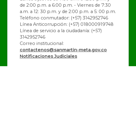
de 2:00 p.m. a 6:00 p.m. - Viernes de 7:30
a.m. a 12: 30 p.m. y de 2:00 p.m. a 5: 00 p.m.
Teléfono conmutador: (+57) 3142952746
Línea Anticorrupción: (+57) 018000919748
Línea de servicio a la ciudadanía: (+57)
3142952746
Correo institucional:
contactenos@sanmartin-meta.gov.co
Notificaciones Judiciales
@alcaldiadeSanMartin
@SanMartin_Meta
@alcaldiadeSanMartin
Última Actualización:
06/08/2026 16:36:32
Número de Visitas:
1443048