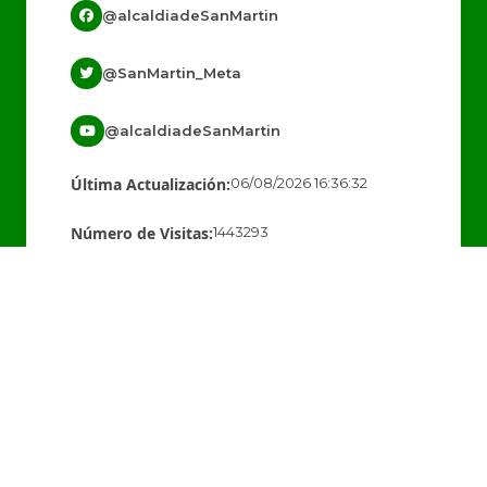
@alcaldiadeSanMartin
@SanMartin_Meta
@alcaldiadeSanMartin
Última Actualización:
06/08/2026 16:36:32
Número de Visitas:
1443293
Políticas editoriales
Mapas del sitio
Terminos y condiciones
Desarrollado por:
© Copyright
101 S.A.S.
2026