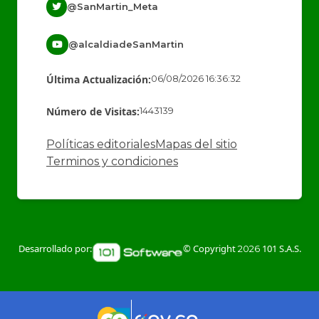
@SanMartin_Meta
@alcaldiadeSanMartin
Última Actualización:
06/08/2026 16:36:32
Número de Visitas:
1443139
Políticas editoriales
Mapas del sitio
Terminos y condiciones
Desarrollado por:
© Copyright
101 S.A.S.
2026