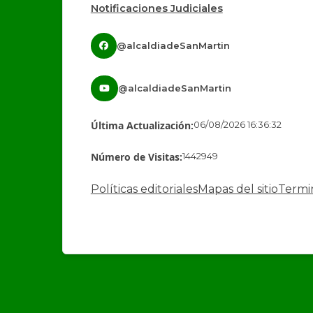
Notificaciones Judiciales
@alcaldiadeSanMartin
@alcaldiadeSanMartin
Última Actualización:
06/08/2026 16:36:32
Número de Visitas:
1442949
Políticas editoriales
Mapas del sitio
Termi