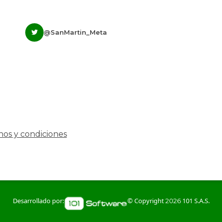
@SanMartin_Meta
nos y condiciones
Desarrollado por:
© Copyright
101 S.A.S.
2026