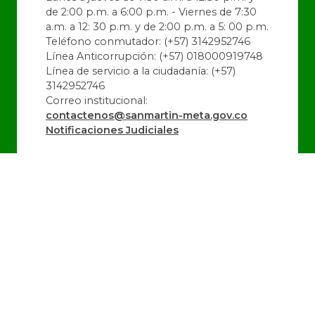
de 2:00 p.m. a 6:00 p.m. - Viernes de 7:30
a.m. a 12: 30 p.m. y de 2:00 p.m. a 5: 00 p.m.
Teléfono conmutador: (+57) 3142952746
Línea Anticorrupción: (+57) 018000919748
Línea de servicio a la ciudadanía: (+57)
3142952746
Correo institucional:
contactenos@sanmartin-meta.gov.co
Notificaciones Judiciales
@alcaldiadeSanMartin
@SanMartin_Meta
@alcaldiadeSanMartin
Última Actualización:
06/08/2026 10:48:52
Número de Visitas:
1442690