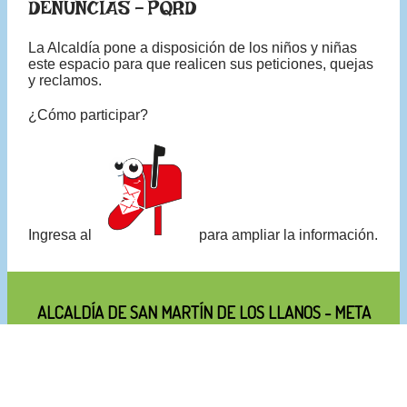
DENUNCIAS - PQRD
La Alcaldía pone a disposición de los niños y niñas
este espacio para que realicen sus peticiones, quejas
y reclamos.
¿Cómo participar?​
Ingresa al
para ampliar la información
.​​​
ALCALDÍA DE SAN MARTÍN DE LOS LLANOS - META
Políticas de Privacidad y Condiciones de Uso
|
Políticas Editoriales y de
Actualización.
Teléfono: (+57) 8 648 5158 Ext 101 / Presupuesto: Ext 117 / Salud
Pública: (+57) 8 648 3521