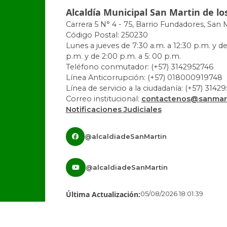
Alcaldía Municipal San Martin de lo
Carrera 5 N° 4 - 75, Barrio Fundadores, San 
Código Postal: 250230
Lunes a jueves de 7:30 a.m. a 12:30 p.m. y de
p.m. y de 2:00 p.m. a 5: 00 p.m.
Teléfono conmutador: (+57) 3142952746
Línea Anticorrupción: (+57) 018000919748
Línea de servicio a la ciudadanía: (+57) 3142
Correo institucional:
contactenos@sanmart
Notificaciones Judiciales
@alcaldiadeSanMartin
@alcaldiadeSanMartin
Última Actualización:
05/08/2026 18:01:39
Número de Visitas:
1442609