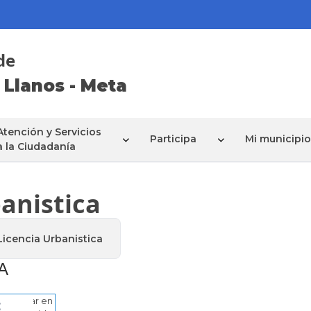
de
 Llanos - Meta
Atención y Servicios
Participa
Mi municipio
a la Ciudadanía
banistica
Licencia Urbanistica
​