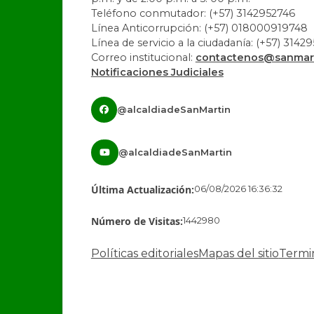
Teléfono conmutador: (+57) 3142952746
Línea Anticorrupción: (+57) 018000919748
Línea de servicio a la ciudadanía: (+57) 3142
Correo institucional:
contactenos@sanmart
Notificaciones Judiciales
@alcaldiadeSanMartin
@alcaldiadeSanMartin
Última Actualización:
06/08/2026 16:36:32
Número de Visitas:
1442980
Políticas editoriales
Mapas del sitio
Termi