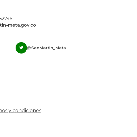
952746
in-meta.gov.co
@SanMartin_Meta
nos y condiciones