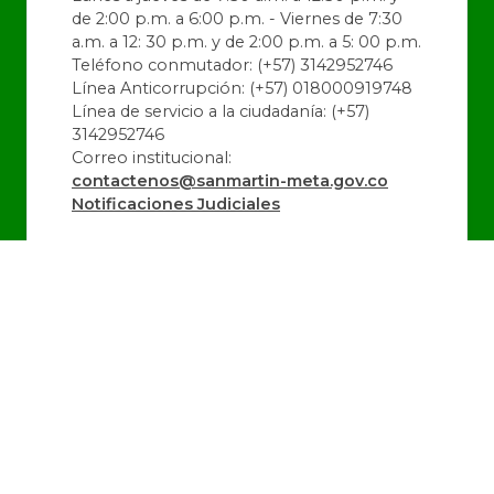
de 2:00 p.m. a 6:00 p.m. - Viernes de 7:30
a.m. a 12: 30 p.m. y de 2:00 p.m. a 5: 00 p.m.
Teléfono conmutador: (+57) 3142952746
Línea Anticorrupción: (+57) 018000919748
Línea de servicio a la ciudadanía: (+57)
3142952746
Correo institucional:
contactenos@sanmartin-meta.gov.co
Notificaciones Judiciales
@alcaldiadeSanMartin
@SanMartin_Meta
@alcaldiadeSanMartin
Última Actualización:
06/08/2026 16:36:32
Número de Visitas:
1443112